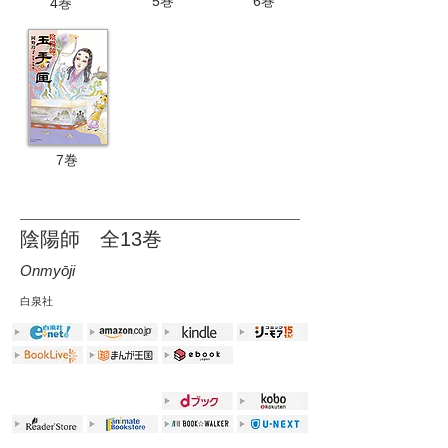
5巻
6巻
4
巻
7巻
陰陽師 全13巻
Onmyōji
白泉社