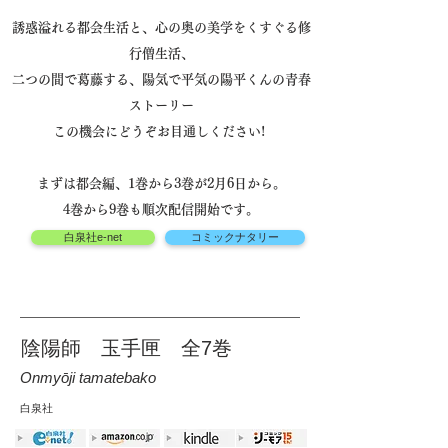
誘惑溢れる都会生活と、心の奥の美学をくすぐる修
行僧生活、
二つの間で葛藤する、陽気で平気の陽平くんの青春
ストーリー
この機会にどうぞお目通しください!
まずは都会編、1巻から3巻が2月6日から。
4巻から9巻も順次配信開始です。
白泉社e-net
コミックナタリー
陰陽師 玉手匣 全7巻
Onmyōji tamatebako
白泉社