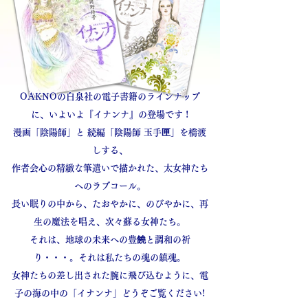
OAKNOの白泉社の電子書籍のラインナップ
に、いよいよ『イナンナ』の登場です !
漫画「陰陽師」と 続編「陰陽師 玉手匣」を橋渡
しする、
作者会心の精緻な筆遣いで描かれた、太女神たち
へのラブコール。
長い眠りの中から、たおやかに、のびやかに、再
生の魔法を唱え、次々蘇る女神たち。
それは、地球の未来への豊饒と調和の祈
り・・・。それは私たちの魂の鎮魂。
女神たちの差し出された腕に飛び込むように、電
子の海の中の「イナンナ」どうぞご覧ください!