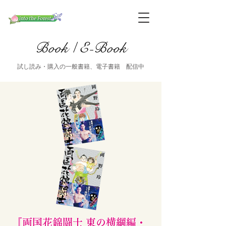
Book / E-Book
試し読み・購入の一般書籍、電子書籍 配信中
『両国花錦闘士 東の横綱編・