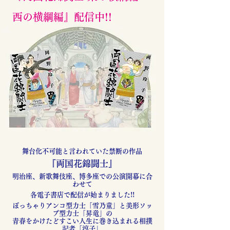
西の横綱編』配信中!!
舞台化不可能と言われていた禁断の作品
『両国花錦闘士』
明治座、新歌舞伎座、博多座での公演開幕に合
わせて
各電子書店で配信が始まりました!!
ぽっちゃりアンコ型力士「雪乃童」と美形ソッ
プ型力士「昇竜」の
青春をかけたどすこい人生に巻き込まれる相撲
記者「淳子」