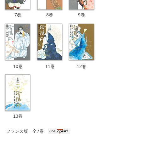
7巻
8巻
9巻
10
巻
11
巻
12巻
13巻
フランス版 全7巻