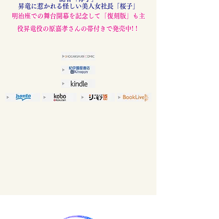
​昇竜に惹かれる怪しい美人女社長「桜子」
​明治座での舞台開幕を記念して「復刻版」も主
役昇竜役の原嘉孝さんの帯付きで発売中! !