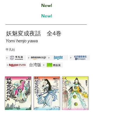
New!
New!
妖魅変成夜話 全4巻
Yomi henjo
yawa
平凡社
台湾版
1巻
2巻
3
巻