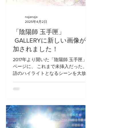
najanaja
2025年4月2日
「陰陽師 玉手匣」
GALLERYに新しい画像が追
加されました！
2017年より開いた「陰陽師 玉手匣」の
ページに、 これまで未挿入だった、物
語のハイライトとなるシーンを大放
出。 新たな画像は サイズも大きくな
って、見応えのある 充実したギャラリ
ーになりました。 (ギャラリースクロ
ールをタップorクリックして どうぞ ポ
ップアップ...