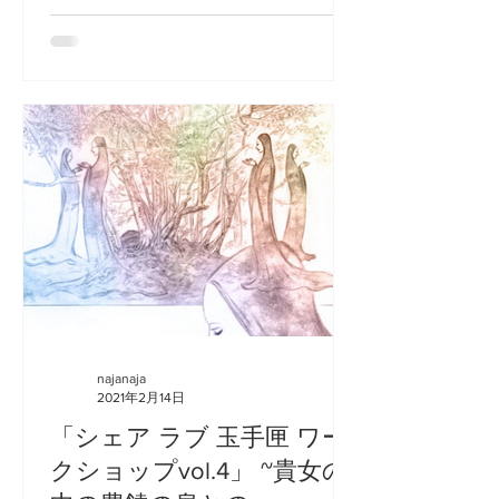
クト" 開催のおしらせ ★当初の開催日
より変更になりました★ 3月の春分、
逗子でのワークショップの 余韻も未だ
残るままに...
najanaja
2021年2月14日
「シェア ラブ 玉手匣 ワー
クショップvol.4」 ~貴女の