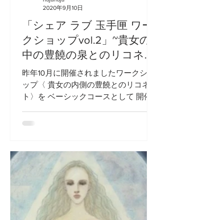
2020年9月10日
「シェア ラブ 玉手匣 ワー
クショップvol.2」~貴女の
中の豊饒の泉とのリコネク
ト~ in 逗子 」開催の お知ら
昨年10月に開催されましたワークショ
せ
ップ〈 貴女の内側の豊饒とのリコネク
ト〉を ベーシックコースとして 開催
いたします。 2020年の予期せぬパン
デミックによって心と身体に受けた動
揺を深いところからも 解消してゆくプ
ログラムです。 漫画「陰陽師」「陰陽
師...