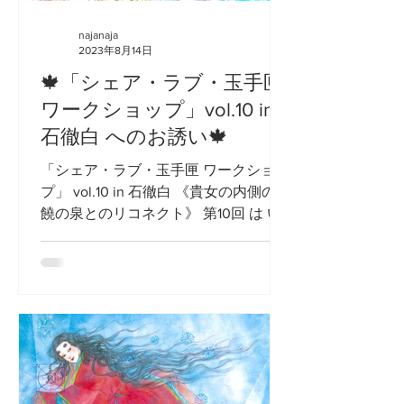
najanaja
2023年8月14日
🍁「シェア・ラブ・玉手匣
ワークショップ」vol.10 in
石徹白 へのお誘い🍁
「シェア・ラブ・玉手匣 ワークショッ
プ」 vol.10 in 石徹白 《貴女の内側の豊
饒の泉とのリコネクト》 第10回 は い
よいよ山奥 岐阜県と福井県の県境、
⛰ 霊峰白山の麓、美濃馬場ゆかりの
由緒ある”御師”(おし)の里 岐阜県郡上
市白鳥町...