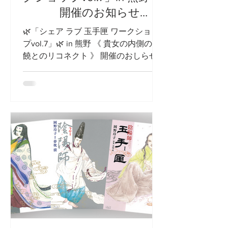
開催のお知らせ
🌿「シェア ラブ 玉手匣 ワークショッ
プvol.7」🌿 in 熊野 《 貴女の内側の豊
饒とのリコネクト 》 開催のおしらせ
WS も、第7弾となり いよいよ、 私た
ちの母神 伊弉冊尊 ゆかりの地、熊野
での開催です! 開催日: 2022年 4月 2
日(土)~...