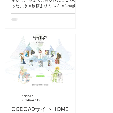
った、原画原稿よりの スキャン画像
を"第一弾"として 原画原稿のカメラシ
ョットを"第二弾"として 《WORKS》ペ
ージで 特別公開中です! 原画の紙質か
ら、繊細な描線、カラーの微細な色合
い...
najanaja
2024年4月19日
OGDOADサイトHOME ス