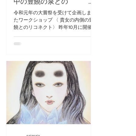
中の豊饒の泉との リ
コネクト~ in 逗子 開催の
令和元年の大嘗祭を受けて企画しまし
お知らせ
たワークショップ 〈 貴女の内側の豊
饒とのリコネクト〉 昨年10月に開催し
て、自分の内側との静かな会話や自然
たちからのフィードバック、 参加者全
員が思いがけない体験を共有した、逗
子市内の施設と山中でのWSを...
najanaja