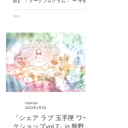
部】 〈 トークプログラム 〉 ー 平安京
の条理の 基底に見える「五芒星」ー
平安京設計の秘密を解く16対19の条理
の比率 ~漫画「陰陽師」13巻より~ 【講
師】岡野玲子 鳴くよ ♪...
najanaja
2022年2月1日
「シェア ラブ 玉手匣 ワー
クショップvol.7」in 熊野