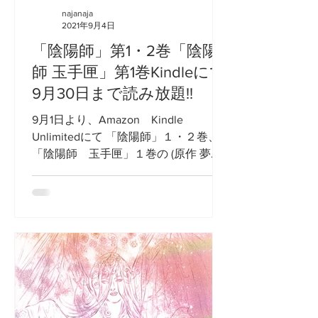
najanaja
2021年9月4日
「陰陽師」第1・2巻「陰陽
師 玉手匣」第1巻Kindleにて
9月30日まで読み放題!!
9月1日より、Amazon Kindle
Unlimitedにて 「陰陽師」１・２巻、
「陰陽師 玉手匣」１巻の (原作 夢枕
獏氏) (原案 夢枕獏氏) 読み放題が始ま
りました!! 期間は、2021年9月1日〜9月
30日まで❗️ Kindle...