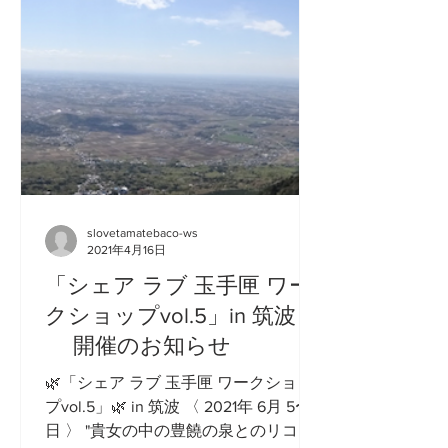
slovetamatebaco-ws
2021年4月16日
「シェア ラブ 玉手匣 ワー
クショップvol.5」in 筑波
開催のお知らせ
🌿「シェア ラブ 玉手匣 ワークショッ
プvol.5」🌿 in 筑波 〈 2021年 6月 5〜 7
日 〉 "貴女の中の豊饒の泉とのリコネ