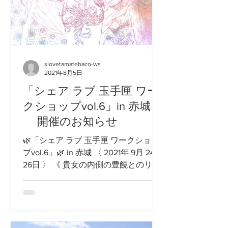
slovetamatebaco-ws
2021年8月5日
「シェア ラブ 玉手匣 ワー
クショップvol.6」in 赤城
開催のお知らせ
🌿「シェア ラブ 玉手匣 ワークショッ
プvol.6」🌿 in 赤城 〈 2021年 9月 24〜
26日 〉 《 貴女の内側の豊饒とのリコ
ネクト 》 開催のおしらせ ★ WSも第6
弾 ! いよいよ赤城山の湖、大沼での開
催です! ★...