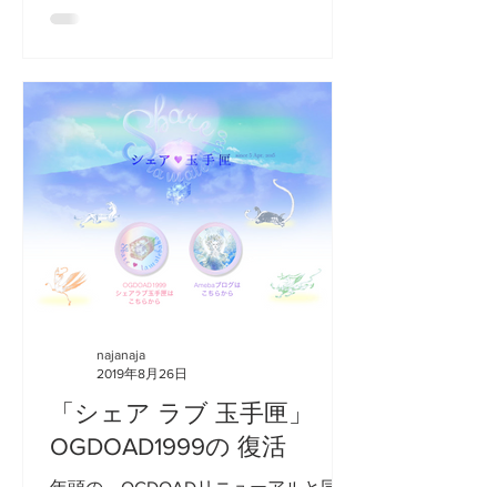
ョップ vol.1」の開催です。...
najanaja
2019年8月26日
「シェア ラブ 玉手匣」
OGDOAD1999の 復活
年頭の、OGDOADリニューアルと同時