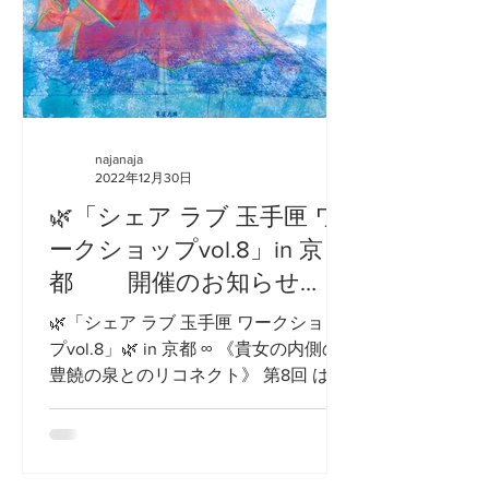
najanaja
2022年12月30日
🌿「シェア ラブ 玉手匣 ワ
ークショップvol.8」in 京
都 開催のお知らせ
🌿「シェア ラブ 玉手匣 ワークショッ
プvol.8」🌿 in 京都 ∞ 《貴女の内側の
豊饒の泉とのリコネクト》 第8回 は 漫
画「陰陽師」の本拠地であり "シェア
ラブ 玉手匣" の トークプログラムやワ
ークショップを インスパイアしてくれ
た ” 京都...