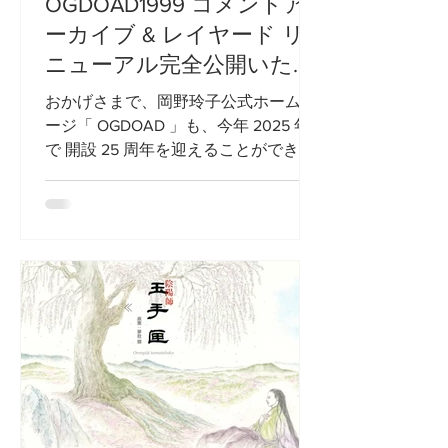
OGDOAD1999 コメントア
ーカイブ & レイヤード リ
ニューアル完全公開いたし
ました。
おかげさまで、岡野玲子公式ホームペ
ージ「 OGDOAD 」も、今年 2025 年
で 開設 25 周年を迎えることができま
した ! 併せて 新旧サイトの諸々リニ
ューアルを お知らせいたします ♥︎ 旧サ
イトの SSL 化により、今までより旧サ
イトが格段に閲覧しやすくなりま...