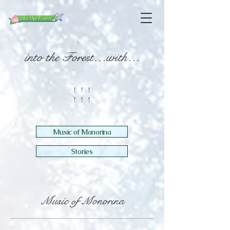
into the Forest…with…
！！！
​！！！
Music of Monorina
Stories
Music
Monorina
of