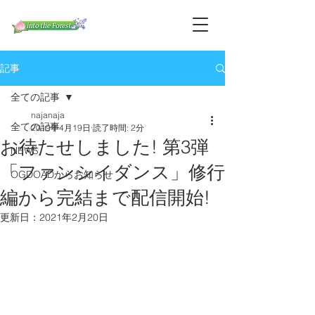
記事
全ての記事
najanaja
全ての記事
2019年4月19日
読了時間: 2分
お待たせしました! 第3弾
NEWS
「ファンシイダンス」修行
OGDOADからお知らせ
編から完結まで配信開始!
更新日：
2021年2月20日