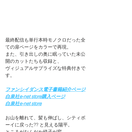
最終配信も単行本時モノクロだった全
ての扉ページをカラーで再現。
また、引き出しの奥に眠っていた未公
開のカットたちも収録と、
ヴィジュアルサプライズな特典付きで
す。
ファンシイダンス電子書籍紹介ページ
白泉社e-net store購入ページ
白泉社e-net store
お山を離れて、髪も伸ばし、シティボ
ーイに戻った?? と見える陽平。
ところがなんだか様子が変。