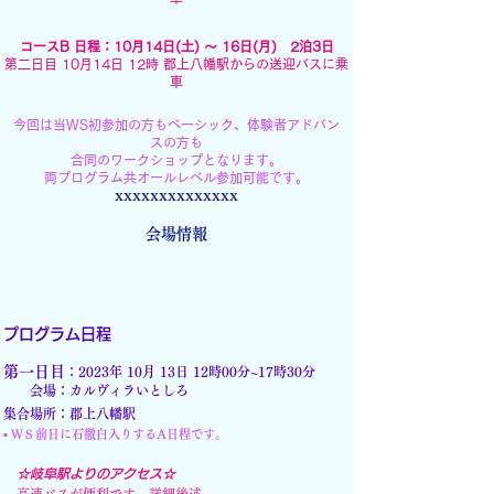
コースB 日程：1
0月14日(土) 〜
16日(月) 2泊3日
第二日目 10月14日 12時 郡上八幡駅からの送迎バスに乗
車
今回は当WS初参加の方もベーシック、体験者アドバン
スの方も
合同のワークショップとなります。
両プログラム共オールレベル参加可能です。
xxxxxxxxxxxxxx
会場情報​
プログラム日程
第一日目
：2023年 10月 13日 12時
00分~17時30分
会場：
カルヴィラいとしろ
集合場所：郡上八幡駅
▪︎ ＷＳ前
日に石徹白入りす
るA日程
です。
☆岐阜駅よりのアクセス☆