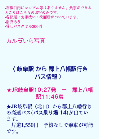
​▪石徹白内にコンビニ等はありません。食事ができる
ところはこちらのお
宿のみです。
​▪各部屋にお手洗い・洗面所がついています。
​▪浴衣あり
​▪貸しバスタオル300円
カルゔいら写真
〈 岐阜
駅 から 郡上八幡駅行き
バス情報 〉
★JR岐阜駅10:27発 ー 郡上八幡
駅11:46着
★JR岐阜駅（北口）から郡上八幡行き
の高速バス(
バス乗り場 14
)が出てい
ます。
片道1,550円
​
​予約なしで乗車が可能
です。