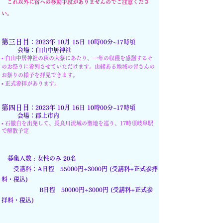
これ以外に宿への移動手段がありま
せんのでご注意
くださ
い。
第三日目
：2023年 10月 15日 10時00分~17時頃
会場：白山中居神社
▪︎
白山中居神社の秋の大祭にあたり、一年の収穫を感謝するそ
のお祭りに参列させていただけます。
由緒ある地域の皆さんの
お祭りの様子を拝見できます。
▪︎ 正式参拝があります。
第四日目
：2023年 10月 1
6日 10
時00分~17時頃
会場：郡上市内
▪︎ 石徹白を出発して、長良川流域の聖地を巡り、17時頃岐阜駅
で解散予定
募集人数 : 女性のみ 20
名
受講料：
A日程 55
000円+3000円 (受講料+正式参拝
料
・税込)
B日程
50
000円+3000円
(受講料+正式参
拝料・税込)