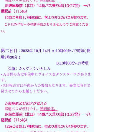
高速バスが便利です。
詳細
後述。
JR岐阜駅前（
北口）14番バス乗り場(
10:27発) →八
幡駅前（11:46）
12時ごろ郡上八幡駅前に、宿より迎えのバスが参ります。
これ以外に宿への移動手段があ
りませんのでご注意
くださ
い。
第二日目
：
2023年 10月 14日 A:
10時00分~17時頃( 開
場9時30分 )
B:13
時00分~17時頃
会場：
カルヴィラいとしろ
▪︎ A日程
の方は午前中
にヴォイス＆ダンスワークがありま
す。
▪︎ B日程の方は午後からの
参加となります。昼食は各自で
済ませてからお越しください。
☆岐阜駅よりのアクセス☆
高速バスが便利です。
詳細後述。
JR岐阜駅前（
北口）14番バス乗り場(
10:27
発) →八
幡駅前（11:46）
12時ごろ郡上八幡駅前に、宿より迎えのバスが参ります。