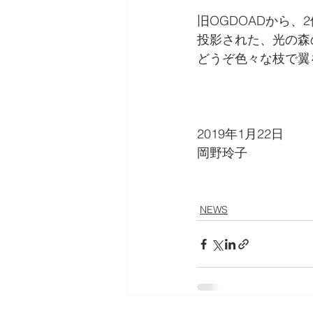
旧OGDOADから、
投影された、光の森
どうぞ色々な枝で翼
2019年1月22日
岡野玲子
NEWS