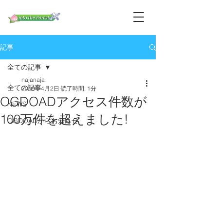
記事
全ての記事
najanaja
全ての記事
2019年4月2日
読了時間: 1分
OGDOADアクセス件数が
NEWS
100万件を超えました!
OGDOADからお知らせ