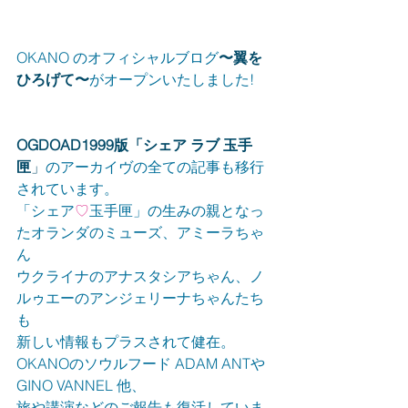
OKANO のオフィシャルブログ
〜翼を
ひろげて〜
がオープンいたしました!
OGDOAD1999版「シェア ラブ 玉手
匣
」
のアーカイヴの全ての記事も移行
されています。
「シェア
♡
玉手匣」の生みの親となっ
たオランダのミューズ、アミーラちゃ
ん
ウクライナのアナスタシアちゃん、ノ
ルゥエーのアンジェリーナちゃんたち
も
新しい情報もプラスされて健在。
OKANOのソウルフード ADAM ANTや
GINO VANNEL 他、
旅や講演などのご報告も復活していま