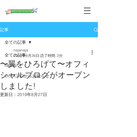
記事
全ての記事
najanaja
全ての記事
2019年8月26日
読了時間: 2分
〜翼をひろげて〜オフィ
NEWS
シャルブログがオープン
OGDOADからお知らせ
しました!
更新日：
2019年8月27日