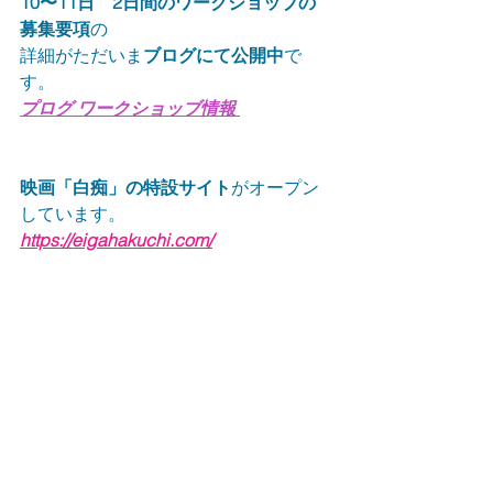
10〜11日　2日間のワークショッブの
募集要項
の
詳細がただいま
ブログにて公開中
で
す。
プログ ワークショッブ情報 
映画「白痴」の特設サイト
がオープン
しています。　
https://eigahakuchi.com/
NEWS
すべて表示
最新記事