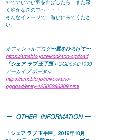
外でのびのび羽を伸ばしたら、また深
く静かな森の中へ・・・。
そんなイメージで、遊びに来てくださ
い。 
オフィシャルブログ
〜翼をひろげて〜
https://ameblo.jp/reikookano-ogdoad
「シェア ラブ 玉手匣」
OGDOAD1999
アーカイブ ポータル
https://ameblo.jp/reikookano-
ogdoad/entry-12505286389.html
ー  OTHER  INFORMATION ー
「シェア ラブ 玉手匣」2019年10月