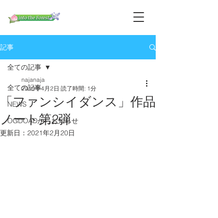
記事
全ての記事
najanaja
全ての記事
2019年4月2日
読了時間: 1分
「ファンシイダンス」作品
NEWS
ノート第2弾
OGDOADからお知らせ
更新日：
2021年2月20日